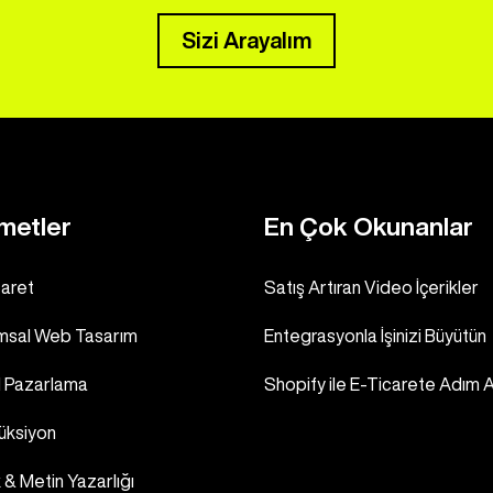
Sizi Arayalım
metler
En Çok Okunanlar
caret
Satış Artıran Video İçerikler
msal Web Tasarım
Entegrasyonla İşinizi Büyütün
al Pazarlama
Shopify ile E-Ticarete Adım A
üksiyon
k & Metin Yazarlığı