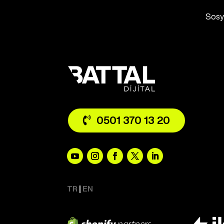
Sosya
0501 370 13 20
TR
|
EN